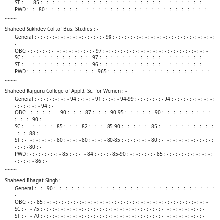
ST : - : - 85 : - : - : - : - : - : - : - : - : - : - : - : - : - : - : - : - : - : - : - : - : - : - : - : - : - : - : - : -
PWD : - : - 80 : - : - : - : - : - : - : - : - : - : - : - : - : - : - : - : - : - : - : - : - : - : - : - : - : - : - : - : -​
~~~~
Shaheed Sukhdev Col .of Bus. Studies : -
General : - : - : - : - : - : - : - : - : - : - : - : - 98 : - : - : - : - : - : - : - : - : - : - : - : - : - : - : - : - : - :
-
OBC: - : - : - : - : - : - : - : - : - : - : - : - 97 : - : - : - : - : - : - : - : - : - : - : - : - : - : - : - : - : - : -
SC : - : - : - : - : - : - : - : - : - : - : - : - 97 : - : - : - : - : - : - : - : - : - : - : - : - : - : - : - : - : - : -
ST : - : - : - : - : - : - : - : - : - : - : - : - 96 : - : - : - : - : - : - : - : - : - : - : - : - : - : - : - : - : - : -
PWD : - : - : - : - : - : - : - : - : - : - : - : - 965 : - : - : - : - : - : - : - : - : - : - : - : - : - : - : - : - : - : -​
~~~~
Shaheed Rajguru College of Appld. Sc. for Women : -
General : - : - : - : - : - : - 94 : - : - : - 91 : - : - : - 94-99 : - : - : - : - : - 94 : - : - : - : - : - : - : - :
- : - : - : - : - 94 : -
OBC: - : - : - : - : - : - 90 : - : - : - 87 : - : - : - 90-95 : - : - : - : - : - 90 : - : - : - : - : - : - : - : - : -
: - : - : - 90 : -
SC : - : - : - : - : - : - 85 : - : - : - 82 : - : - : - 85-90 : - : - : - : - : - 85 : - : - : - : - : - : - : - : - : - :
- : - : - 88 : -
ST : - : - : - : - : - : - 80 : - : - : - 80 : - : - : - 80-85 : - : - : - : - : - 80 : - : - : - : - : - : - : - : - : - :
- : - : - 80 : -
PWD : - : - : - : - : - : - 85 : - : - : - 84 : - : - : - 85-90 : - : - : - : - : - 85 : - : - : - : - : - : - : - : - :
- : - : - : - 86 : -​
~~~~
Shaheed Bhagat Singh : -
General : - : - 90 : - : - : - : - : - : - : - : - : - : - : - : - : - : - : - : - : - : - : - : - : - : - : - : - : - : - : - :
-
OBC: - : - 85 : - : - : - : - : - : - : - : - : - : - : - : - : - : - : - : - : - : - : - : - : - : - : - : - : - : - : - : -
SC : - : - 75 : - : - : - : - : - : - : - : - : - : - : - : - : - : - : - : - : - : - : - : - : - : - : - : - : - : - : - : -
ST : - : - 70 : - : - : - : - : - : - : - : - : - : - : - : - : - : - : - : - : - : - : - : - : - : - : - : - : - : - : - : -