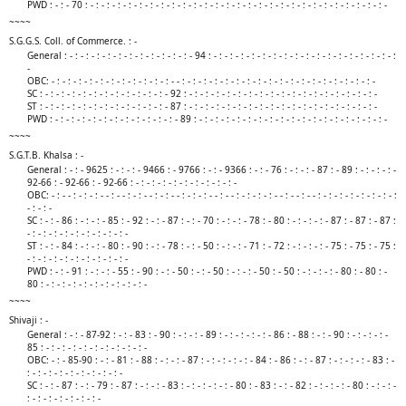
PWD : - : - 70 : - : - : - : - : - : - : - : - : - : - : - : - : - : - : - : - : - : - : - : - : - : - : - : - : - : - : - : -​
~~~~
S.G.G.S. Coll. of Commerce. : -
General : - : - : - : - : - : - : - : - : - : - : - : - 94 : - : - : - : - : - : - : - : - : - : - : - : - : - : - : - : - : - :
-
OBC: - : - : - : - : - : - : - : - : - : - : - : - - : - : - : - : - : - : - : - : - : - : - : - : - : - : - : - : - : - : -
SC : - : - : - : - : - : - : - : - : - : - : - : - 92 : - : - : - : - : - : - : - : - : - : - : - : - : - : - : - : - : - : -
ST : - : - : - : - : - : - : - : - : - : - : - : - 87 : - : - : - : - : - : - : - : - : - : - : - : - : - : - : - : - : - : -
PWD : - : - : - : - : - : - : - : - : - : - : - : - 89 : - : - : - : - : - : - : - : - : - : - : - : - : - : - : - : - : - : -​
~~~~
S.G.T.B. Khalsa : -
General : - : - 9625 : - : - : - 9466 : - 9766 : - : - 9366 : - : - 76 : - : - : - 87 : - 89 : - : - : - : -
92-66 : - 92-66 : - 92-66 : - : - : - : - : - : - : - : - : - : -
OBC: - : - - : - : - : - - : - - : - : - - : - : - - : - : - : - - : - - : - : - : - : - - : - - : - - : - : - : - : - : - : - : - :
- : - : -
SC : - : - 86 : - : - : - 85 : - 92 : - : - 87 : - : - 70 : - : - : - 78 : - 80 : - : - : - : - 87 : - 87 : - 87 :
- : - : - : - : - : - : - : - : - : -
ST : - : - 84 : - : - : - 80 : - 90 : - : - 78 : - : - 50 : - : - : - 71 : - 72 : - : - : - : - 75 : - 75 : - 75 :
- : - : - : - : - : - : - : - : - : -
PWD : - : - 91 : - : - : - 55 : - 90 : - : - 50 : - : - 50 : - : - : - 50 : - 50 : - : - : - : - 80 : - 80 : -
80 : - : - : - : - : - : - : - : - : - : -​
~~~~
Shivaji : -
General : - : - 87-92 : - : - 83 : - 90 : - : - : - 89 : - : - : - : - : - 86 : - 88 : - : - 90 : - : - : - : -
85 : - : - : - : - : - : - : - : - : - : -
OBC: - : - 85-90 : - : - 81 : - 88 : - : - : - 87 : - : - : - : - : - 84 : - 86 : - : - 87 : - : - : - : - 83 : -
: - : - : - : - : - : - : - : - : -
SC : - : - 87 : - : - 79 : - 87 : - : - : - 83 : - : - : - : - : - 80 : - 83 : - : - 82 : - : - : - : - 80 : - : - : -
: - : - : - : - : - : - : -