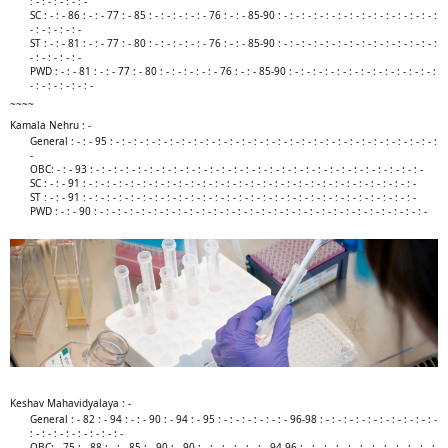
: - : - : - : - : -
SC : - : - 86 : - : - 77 : - 85 : - : - : - : - : - 76 : - : - 85-90 : - : - : - : - : - : - : - : - : - : - : - : - : - :
- : - : - : - : -
ST : - : - 81 : - : - 77 : - 80 : - : - : - : - : - 76 : - : - 85-90 : - : - : - : - : - : - : - : - : - : - : - : - : - :
- : - : - : - : -
PWD : - : - 81 : - : - 77 : - 80 : - : - : - : - : - 76 : - : - 85-90 : - : - : - : - : - : - : - : - : - : - : - : - :
- : - : - : - : - : -​
~~~~
Kamala Nehru : -
General : - : - 95 : - : - : - : - : - : - : - : - : - : - : - : - : - : - : - : - : - : - : - : - : - : - : - : - : - : - : - :
-
OBC: - : - 93 : - : - : - : - : - : - : - : - : - : - : - : - : - : - : - : - : - : - : - : - : - : - : - : - : - : - : - : -
SC : - : - 91 : - : - : - : - : - : - : - : - : - : - : - : - : - : - : - : - : - : - : - : - : - : - : - : - : - : - : - : -
ST : - : - 91 : - : - : - : - : - : - : - : - : - : - : - : - : - : - : - : - : - : - : - : - : - : - : - : - : - : - : - : -
PWD : - : - 90 : - : - : - : - : - : - : - : - : - : - : - : - : - : - : - : - : - : - : - : - : - : - : - : - : - : - : - : -​
Keshav Mahavidyalaya : -
General : - 82 : - 94 : - : - 90 : - 94 : - 95 : - : - : - : - : - : - 96-98 : - : - : - : - : - : - : - : - : - : -
: - : - : - : - : - : - : - : -
OBC: - 75 : - 88 : - : - 85 : - 90 : - 90 : - : - : - : - : - : - 94-96 : - : - : - : - : - : - : - : - : - : - : - :