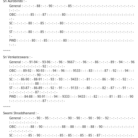
Sri Aurobindo : -
General : - : - : - : - 88 : - : - 90 : - : - : - : - 85 : - : - : - : - : - : - : - : - : - : - : - : - : - : - : - : - : -
: - : - : -
OBC: - : - : - : - 85 : - : - 87 : - : - : - : - 80 : - : - : - : - : - : - : - : - : - : - : - : - : - : - : - : - : - : - :
- : -
SC : - : - : - : - 80 : - : - 85 : - : - : - : - 80 : - : - : - : - : - : - : - : - : - : - : - : - : - : - : - : - : - : - : -
: -
ST : - : - : - : - 80 : - : - 85 : - : - : - : - 80 : - : - : - : - : - : - : - : - : - : - : - : - : - : - : - : - : - : - : -
: -
PWD : - : - : - : - 80 : - : - 85 : - : - : - : - 80 : - : - : - : - : - : - : - : - : - : - : - : - : - : - : - : - : - : -
: - : -​
~~~~
Sri Venkateswara : -
General : - : - 91-94 : - 93-96 : - : - 96 : - 9667 : - : - 96 : - : - 86 : - : - : - 89 : - 94 : - : - 96
: - : - : - : - : - : - : - : - : - 92 : - : - : - : - : -
OBC: - : - 89-92 : - 90-93 : - : - 94 : - 96 : - : - 9533 : - : - 83 : - : - : - 87 : - 92 : - : - 94 : - :
- : - : - : - : - : - : - : - 90 : - : - : - : - : -
SC : - : - 86-90 : - 88-91 : - : - 93 : - 93 : - : - 9433 : - : - 81 : - : - : - 86 : - 90 : - : - 92 : - : -
: - : - : - : - : - : - : - 88 : - : - : - : - : -
ST : - : - 83-87 : - 86-89 : - : - 92 : - 91 : - : - 9133 : - : - 80 : - : - : - 82 : - 87 : - : - 91 : - : -
: - : - : - : - : - : - : - 87 : - : - : - : - : -
PWD : - : - 84-88 : - 90-91 : - : - 94 : - 9333 : - : - 9433 : - : - 82 : - : - : - 81 : - 85 : - : - 90
: - : - : - : - : - : - : - : - : - 87 : - : - : - : - : -​
~~~~
Swami Shraddhanand : -
General : - : - : - : - 90 : - 95 : - : - : - : - : - 90 : - 90 : - : - 90 : - 90 : - 92 : - : - : - : - : - : - : -
: - : - : - : - : - : - : - : -
OBC: - : - : - : - 88 : - 90 : - : - : - : - : - 88 : - 88 : - : - 88 : - 88 : - 90 : - : - : - : - : - : - : - : - :
- : - : - : - : - : - : -
SC : - : - : - : - 85 : - 90 : - : - : - : - : - 85 : - 85 : - : - 85 : - 85 : - 87 : - : - : - : - : - : - : - : - : -