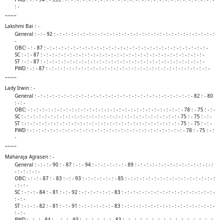
: -​
~~~~
Lakshmi Bai : -
General : - : - 92 : - : - : - : - : - : - : - : - : - : - : - : - : - : - : - : - : - : - : - : - : - : - : - : - : - : - : - :
-
OBC: - : - 87 : - : - : - : - : - : - : - : - : - : - : - : - : - : - : - : - : - : - : - : - : - : - : - : - : - : - : - : -
SC : - : - 87 : - : - : - : - : - : - : - : - : - : - : - : - : - : - : - : - : - : - : - : - : - : - : - : - : - : - : - : -
ST : - : - 87 : - : - : - : - : - : - : - : - : - : - : - : - : - : - : - : - : - : - : - : - : - : - : - : - : - : - : - : -
PWD : - : - 87 : - : - : - : - : - : - : - : - : - : - : - : - : - : - : - : - : - : - : - : - : - : - : - : - : - : - : - : -​
~~~~
Lady Irwin : -
General : - : - : - : - : - : - : - : - : - : - : - : - : - : - : - : - : - : - : - : - : - : - : - : - : - : - : - 82 : - 80
: - : -
OBC: - : - : - : - : - : - : - : - : - : - : - : - : - : - : - : - : - : - : - : - : - : - : - : - : - : - : - 78 : - 75 : - : -
SC : - : - : - : - : - : - : - : - : - : - : - : - : - : - : - : - : - : - : - : - : - : - : - : - : - : - : - 75 : - 75 : - : -
ST : - : - : - : - : - : - : - : - : - : - : - : - : - : - : - : - : - : - : - : - : - : - : - : - : - : - : - 75 : - 75 : - : -
PWD : - : - : - : - : - : - : - : - : - : - : - : - : - : - : - : - : - : - : - : - : - : - : - : - : - : - : - 78 : - 75 : - :
-​
~~~~
Maharaja Agrasen : -
General : - : - : - 90 : - 87 : - : - 94 : - : - : - : - : - : - 89 : - : - : - : - : - : - : - : - : - : - : - : - : - :
- : - : - : - : -
OBC: - : - : - 87 : - 83 : - : - 93 : - : - : - : - : - : - 85 : - : - : - : - : - : - : - : - : - : - : - : - : - : - : - :
- : - : -
SC : - : - : - 84 : - 81 : - : - 92 : - : - : - : - : - : - 83 : - : - : - : - : - : - : - : - : - : - : - : - : - : - : - : -
: - : -
ST : - : - : - 82 : - 81 : - : - 91 : - : - : - : - : - : - 83 : - : - : - : - : - : - : - : - : - : - : - : - : - : - : - : -
: - : -
PWD : - : - : - 84 : - - : - : - 93 : - : - : - : - : - : - 83 : - : - : - : - : - : - : - : - : - : - : - : - : - : - : - :