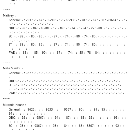
- : - : -​
~~~~
Maitreyi : -
General : - : - 93 : - : - 87 : - 85-90 : - : - : - 88-93 : - : - 78 : - : - 87 : - 80 : - 80-84 : - : - : -
: - : - : - : - : - : - : - : - : - : - : - : - : -
OBC: - : - 88 : - : - 84 : - 85-88 : - : - : - 89 : - : - 74 : - : - 84 : - 75 : - 80 : - : - : - : - : - : - : -
: - : - : - : - : - : - : - : - : -
SC : - : - 88 : - : - 80 : - 85 : - : - : - 87 : - : - 74 : - : - 80 : - 74 : - 80 : - : - : - : - : - : - : - : - : -
: - : - : - : - : - : - : -
ST : - : - 88 : - : - 80 : - 85 : - : - : - 87 : - : - 74 : - : - 80 : - 74 : - 80 : - : - : - : - : - : - : - : - : -
: - : - : - : - : - : - : -
PWD : - : - 88 : - : - 85 : - 90 : - : - : - 87 : - : - 74 : - : - 85 : - 78 : - 84 : - : - : - : - : - : - : - : -
: - : - : - : - : - : - : - : -​
~~~~
Mata Sundri : -
General : - : - 87 : - : - : - : - : - : - : - : - : - : - : - : - : - : - : - : - : - : - : - : - : - : - : - : - : - : - : - :
-
OBC: - : - - : - : - : - : - : - : - : - : - : - : - : - : - : - : - : - : - : - : - : - : - : - : - : - : - : - : - : - : -
SC : - : - 82 : - : - : - : - : - : - : - : - : - : - : - : - : - : - : - : - : - : - : - : - : - : - : - : - : - : - : - : -
ST : - : - 82 : - : - : - : - : - : - : - : - : - : - : - : - : - : - : - : - : - : - : - : - : - : - : - : - : - : - : - : -
PWD : - : - 77 : - : - : - : - : - : - : - : - : - : - : - : - : - : - : - : - : - : - : - : - : - : - : - : - : - : - : - : -​
~~~~
Miranda House : -
General : - : - 9625 : - : - : - 9633 : - : - : - 9567 : - : - 90 : - : - : - 91 : - 95 : - : - : - : - : - : -
94 : - : - : - : - : - : - : - : - : - : -
OBC: - : - 95 : - : - : - 9567 : - : - : - 94 : - : - 87 : - : - : - 88 : - 92 : - : - : - : - : - : - 93 : - : - :
- : - : - : - : - : - : - : -
SC : - : - 93 : - : - : - 9367 : - : - : - 93 : - : - 84 : - : - : - 85 : - 8867 : - : - : - : - : - : - 92 : - : -
: - : - : - : - : - : - : - : -