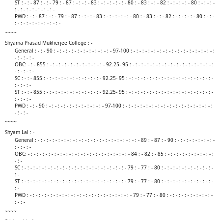
ST : - : - 87 : - : - 79 : - 87 : - : - : - 83 : - : - : - : - : - 80 : - 83 : - : - 82 : - : - : - : - 80 : - : - : -
: - : - : - : - : - : - : -
PWD : - : - 87 : - : - 79 : - 87 : - : - : - 83 : - : - : - : - : - 80 : - 83 : - : - 82 : - : - : - : - 80 : - : -
: - : - : - : - : - : - : - : -​
~~~~
Shyama Prasad Mukherjee College : -
General : - : - 90 : - : - : - : - : - : - : - : - : - : - 97-100 : - : - : - : - : - : - : - : - : - : - : - : - : - : - :
- : - : - : -
OBC: - : - 855 : - : - : - : - : - : - : - : - : - : - 92.25- 95 : - : - : - : - : - : - : - : - : - : - : - : - : - : - :
- : - : - : -
SC : - : - 855 : - : - : - : - : - : - : - : - : - : - 92.25- 95 : - : - : - : - : - : - : - : - : - : - : - : - : - : - : -
: - : - : -
ST : - : - 855 : - : - : - : - : - : - : - : - : - : - 92.25- 95 : - : - : - : - : - : - : - : - : - : - : - : - : - : - : -
: - : - : -
PWD : - : - 90 : - : - : - : - : - : - : - : - : - : - 97-100 : - : - : - : - : - : - : - : - : - : - : - : - : - : - : - :
- : - : -​
~~~~
Shyam Lal : -
General : - : - : - : - : - : - : - : - : - : - : - : - : - : - : - : - : - : - 89 : - 87 : - 90 : - : - : - : - : - : - : -
: - : - : -
OBC: - : - : - : - : - : - : - : - : - : - : - : - : - : - : - : - : - : - 84 : - 82 : - 85 : - : - : - : - : - : - : - : - :
- : -
SC : - : - : - : - : - : - : - : - : - : - : - : - : - : - : - : - : - : - 79 : - 77 : - 80 : - : - : - : - : - : - : - : - : -
: -
ST : - : - : - : - : - : - : - : - : - : - : - : - : - : - : - : - : - : - 79 : - 77 : - 80 : - : - : - : - : - : - : - : - : -
: -
PWD : - : - : - : - : - : - : - : - : - : - : - : - : - : - : - : - : - : - 79 : - 77 : - 80 : - : - : - : - : - : - : - : -
: - : -​
~~~~