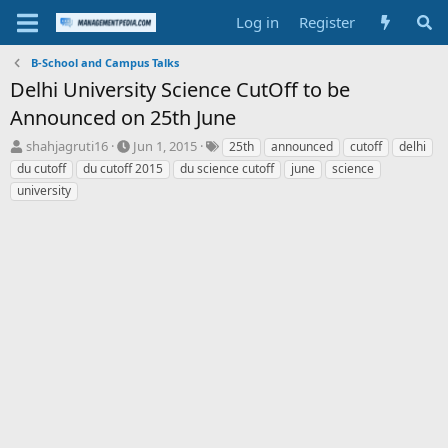
Log in
Register
B-School and Campus Talks
Delhi University Science CutOff to be
Announced on 25th June
T
S
T
shahjagruti16
Jun 1, 2015
25th
announced
cutoff
delhi
h
t
a
du cutoff
du cutoff 2015
du science cutoff
june
science
r
a
g
university
e
r
s
a
t
d
d
s
a
t
t
a
e
r
t
e
r