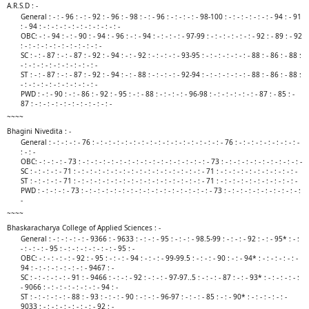
A.R.S.D : -
General : - : - 96 : - : - 92 : - 96 : - 98 : - : - 96 : - : - : - : - 98-100 : - : - : - : - : - : - 94 : - 91
: - 94 : - : - : - : - : - : - : - : - : - : -
OBC: - : - 94 : - : - 90 : - 94 : - 96 : - : - 94 : - : - : - : - 97-99 : - : - : - : - : - : - 92 : - 89 : - 92
: - : - : - : - : - : - : - : - : - : -
SC : - : - 87 : - : - 87 : - 92 : - 94 : - : - 92 : - : - : - : - 93-95 : - : - : - : - : - : - 88 : - 86 : - 88 :
- : - : - : - : - : - : - : - : - : -
ST : - : - 87 : - : - 87 : - 92 : - 94 : - : - 88 : - : - : - : - 92-94 : - : - : - : - : - : - 88 : - 86 : - 88 :
- : - : - : - : - : - : - : - : - : -
PWD : - : - 90 : - : - 86 : - 92 : - 95 : - : - 88 : - : - : - : - 96-98 : - : - : - : - : - : - 87 : - 85 : -
87 : - : - : - : - : - : - : - : - : - : -​
~~~~
Bhagini Nivedita : -
General : - : - : - : - 76 : - : - : - : - : - : - : - : - : - : - : - : - : - : - : - : - 76 : - : - : - : - : - : - : - : -
: - : -
OBC: - : - : - : - 73 : - : - : - : - : - : - : - : - : - : - : - : - : - : - : - : - 73 : - : - : - : - : - : - : - : - : - : -
SC : - : - : - : - 71 : - : - : - : - : - : - : - : - : - : - : - : - : - : - : - : - 71 : - : - : - : - : - : - : - : - : - : -
ST : - : - : - : - 71 : - : - : - : - : - : - : - : - : - : - : - : - : - : - : - : - 71 : - : - : - : - : - : - : - : - : - : -
PWD : - : - : - : - 73 : - : - : - : - : - : - : - : - : - : - : - : - : - : - : - : - 73 : - : - : - : - : - : - : - : - : - :
-​
~~~~
Bhaskaracharya College of Applied Sciences : -
General : - : - : - : - : - 9366 : - 9633 : - : - : - 95 : - : - : - 98.5-99 : - : - : - 92 : - : - 95* : - :
- : - : - : - 95 : - : - : - : - : - : - : - 95 : -
OBC: - : - : - : - : - 92 : - 95 : - : - : - 94 : - : - : - 99-99.5 : - : - : - 90 : - : - 94* : - : - : - : - : -
94 : - : - : - : - : - : - : - 9467 : -
SC : - : - : - : - : - 91 : - 9466 : - : - : - 92 : - : - : - 97-97..5 : - : - : - 87 : - : - 93* : - : - : - : - :
- 9066 : - : - : - : - : - : - : - 94 : -
ST : - : - : - : - : - 88 : - 93 : - : - : - 90 : - : - : - 96-97 : - : - : - 85 : - : - 90* : - : - : - : - : -
9033 : - : - : - : - : - : - : - 92 : -