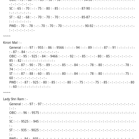
- : - : - : - : - : - : -
SC : - 65 : - 70 : - : - 75 : - 80 : - 85 : - : - : - : - : - : - 87-90 : - : - : - : - : - : - : - : - : - : - : - : -
: - : - : - : - : - : -
ST : - 62 : - 68 : - : - 70 : - 70 : - 70 : - : - : - : - : - : - 85-87 : - : - : - : - : - : - : - : - : - : - : - : -
: - : - : - : - : - : -
PWD : - 70 : - 78 : - : - 70 : - 70 : - 70 : - : - : - : - : - : - 90-92 : - : - : - : - : - : - : - : - : - : - : -
: - : - : - : - : - : - : -​
~~~~
Kirori Mal : -
General : - : - 97 : - 955 : - 86 : - 9566 : - : - : - 94 : - : - 89 : - : - : - 87 : - 91 : - : - : - : - : -
: - 87 : - 84 : - : - : - : - : - : - : - : - : -
OBC: - : - 95 : - 925 : - 84 : - 9466 : - : - : - 92 : - : - 85 : - : - : - 80 : - 85 : - : - : - : - : - : -
85 : - 82 : - : - : - : - : - : - : - : - : -
SC : - : - 87 : - 90 : - 75 : - 89 : - : - : - 85 : - : - 84 : - : - : - 78 : - 80 : - : - : - : - : - : - 78 : -
74 : - : - : - : - : - : - : - : - : -
ST : - : - 87 : - 88 : - 60 : - 85 : - : - : - 80 : - : - 84 : - : - : - 78 : - 80 : - : - : - : - : - : - 75 : -
60 : - : - : - : - : - : - : - : - : -
PWD : - : - 87 : - 925 : - 80 : - 85 : - : - : - 80 : - : - 75 : - : - : - 75 : - 85 : - : - : - : - : - : - 80
: - 60 : - : - : - : - : - : - : - : - : -​
~~~~
Lady Shri Ram : -
General : - : - 97 : - 97 : - : - : - : - : - : - : - : - : - : - : - : - : - : - : - : - : - : - : - : - : - : - : - : - : -
: - : -
OBC: - : - 96 : - 9575 : - : - : - : - : - : - : - : - : - : - : - : - : - : - : - : - : - : - : - : - : - : - : - : - : - : -
: -
SC : - : - 9525 : - 945 : - : - : - : - : - : - : - : - : - : - : - : - : - : - : - : - : - : - : - : - : - : - : - : - : - : -
: -
ST : - : - 935 : - 9025 : - : - : - : - : - : - : - : - : - : - : - : - : - : - : - : - : - : - : - : - : - : - : - : - : - : -
: -
PWD : - : - 94 : - 935 : - : - : - : - : - : - : - : - : - : - : - : - : - : - : - : - : - : - : - : - : - : - : - : - : - : -