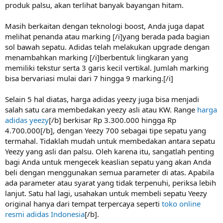
produk palsu, akan terlihat banyak bayangan hitam.
Masih berkaitan dengan teknologi boost, Anda juga dapat
melihat penanda atau marking [/i]yang berada pada bagian
sol bawah sepatu. Adidas telah melakukan upgrade dengan
menambahkan marking [/i]berbentuk lingkaran yang
memiliki tekstur serta 3 garis kecil vertikal. Jumlah marking
bisa bervariasi mulai dari 7 hingga 9 marking.[/i]
Selain 5 hal diatas, harga adidas yeezy juga bisa menjadi
salah satu cara membedakan yeezy asli atau KW. Range
harga
adidas yeezy
[/b] berkisar Rp 3.300.000 hingga Rp
4.700.000[/b], dengan Yeezy 700 sebagai tipe sepatu yang
termahal. Tidaklah mudah untuk membedakan antara sepatu
Yeezy yang asli dan palsu. Oleh karena itu, sangatlah penting
bagi Anda untuk mengecek keaslian sepatu yang akan Anda
beli dengan menggunakan semua parameter di atas. Apabila
ada parameter atau syarat yang tidak terpenuhi, periksa lebih
lanjut. Satu hal lagi, usahakan untuk membeli sepatu Yeezy
original hanya dari tempat terpercaya seperti
toko online
resmi adidas Indonesia
[/b].