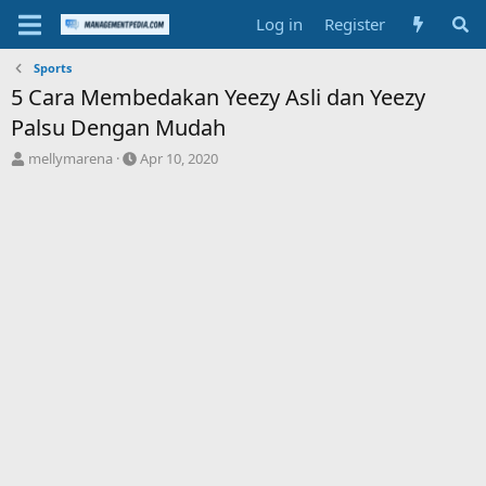
Log in
Register
Sports
5 Cara Membedakan Yeezy Asli dan Yeezy
Palsu Dengan Mudah
T
S
mellymarena
Apr 10, 2020
h
t
r
a
e
r
a
t
d
d
s
a
t
t
a
e
r
t
e
r