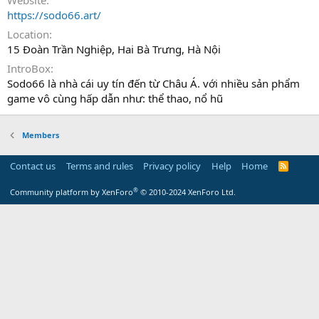
Website
https://sodo66.art/
Location
15 Đoàn Trần Nghiệp, Hai Bà Trưng, Hà Nội
IntroBox
Sodo66 là nhà cái uy tín đến từ Châu Á. với nhiều sản phẩm
game vô cùng hấp dẫn như: thể thao, nổ hũ
Members
Contact us
Terms and rules
Privacy policy
Help
Home
R
S
S
®
Community platform by XenForo
© 2010-2024 XenForo Ltd.